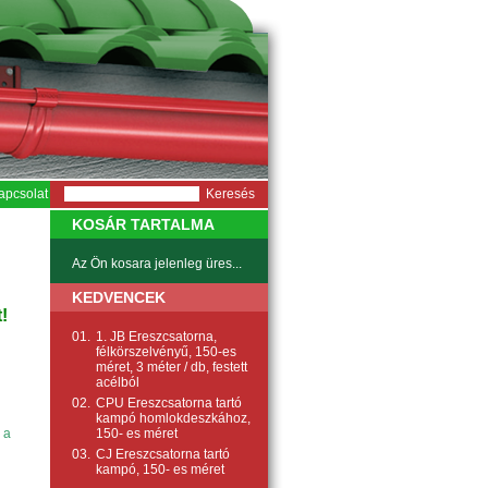
apcsolat
KOSÁR TARTALMA
Az Ön kosara jelenleg üres...
KEDVENCEK
!
01.
1. JB Ereszcsatorna,
félkörszelvényű, 150-es
méret, 3 méter / db, festett
acélból
02.
CPU Ereszcsatorna tartó
kampó homlokdeszkához,
150- es méret
 a
03.
CJ Ereszcsatorna tartó
kampó, 150- es méret