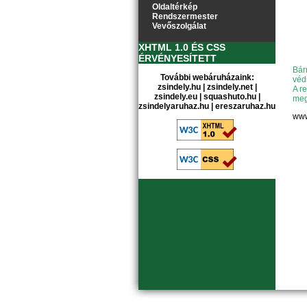
Oldaltérkép
Rendszermester
Vevőszolgálat
XHTML 1.0 ÉS CSS
ÉRVÉNYESÍTETT
Bár
További webáruházaink:
véd
zsindely.hu
|
zsindely.net
|
A r
zsindely.eu
|
squashuto.hu
|
meg
zsindelyaruhaz.hu
|
ereszaruhaz.hu
www