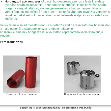
Horganyzott acél rendszer
- Az acél hordozóréteg azonos a festett rendszer
gyártása során alkalmazottal, azonban ezt a terméket felületkezelése során
horganyréteggel látják el, ami megjelenésében a hagyományos, tehát a
városképbe jól belesímuló hatást kelti, míg tartósságában felveszi a versenyt a
festett termékekkel is, köszönhetően a felületkezelési eljárás során keletkező
kötésnek.
melyik termékcsalád mellett is dönt, a RoofArt Scandic ereszcsatornák hosszú időn 
ik majd otthonát a csapadék okozta romboló hatásoktól.
endszerek elemeinek böngészését a választott képre történő kattintással tudja
kezdeni.
.ereszaruhaz.hu
Festett acél ereszcsatorna
Horganyzott acél ereszcsatorna
Szerzői jog © 2026
Ereszaruhaz.hu, ereszcsatorna webáruház