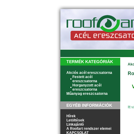
TERMÉK KATEGÓRIÁK
Akc
Akciós acél ereszcsatorna
Ro
Festett acél
ereszcsatorna
Horganyzott acél
ereszcsatorna
Műanyag ereszcsatorna
EGYÉB INFORMÁCIÓK
Itt
Hírek
Letöltések
Linkajánló
A Roofart rendszer elemei
KAPCSOLAT