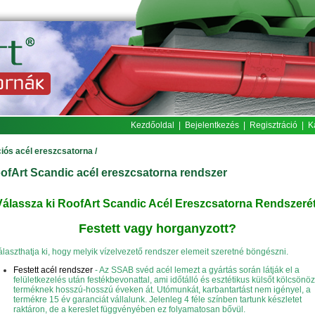
Kezdőoldal
|
Bejelentkezés
|
Regisztráció
|
K
iós acél ereszcsatorna
/
ofArt Scandic acél ereszcsatorna rendszer
Válassza ki RoofArt Scandic Acél Ereszcsatorna Rendszerét
Festett vagy horganyzott?
 választhatja ki, hogy melyik vízelvezető rendszer elemeit szeretné böngészni.
Festett acél rendszer
- Az SSAB svéd acél lemezt a gyártás során látják el a
felületkezelés után festékbevonattal, ami időtálló és esztétikus külsőt kölcsönöz
terméknek hosszú-hosszú éveken át. Utómunkát, karbantartást nem igényel, a
termékre 15 év garanciát vállalunk. Jelenleg 4 féle színben tartunk készletet
raktáron, de a kereslet függvényében ez folyamatosan bővül.