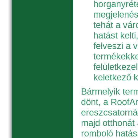
horganyréte
megjelené
tehát a vár
hatást kelt
felveszi a 
termékekke
felületkeze
keletkező 
Bármelyik term
dönt, a RoofA
ereszcsatorná
majd otthonát
romboló hatás