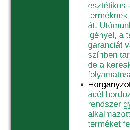
esztétikus 
terméknek
át. Utómun
igényel, a 
garanciát v
színben tar
de a keres
folyamatos
Horganyzot
acél hordoz
rendszer g
alkalmazott
terméket fe