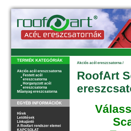
TERMÉK KATEGÓRIÁK
Akciós acél ereszcsatorna
/
Akciós acél ereszcsatorna
RoofArt S
Festett acél
ereszcsatorna
Horganyzott acél
ereszcsat
ereszcsatorna
Műanyag ereszcsatorna
EGYÉB INFORMÁCIÓK
Válass
Hírek
Letöltések
Sca
Linkajánló
A Roofart rendszer elemei
KAPCSOLAT