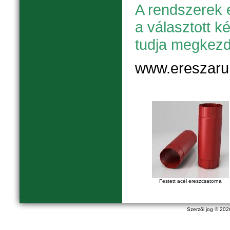
A rendszerek 
a választott ké
tudja megkezd
www.ereszaru
Festett acél ereszcsatorna
Szerzői jog © 20