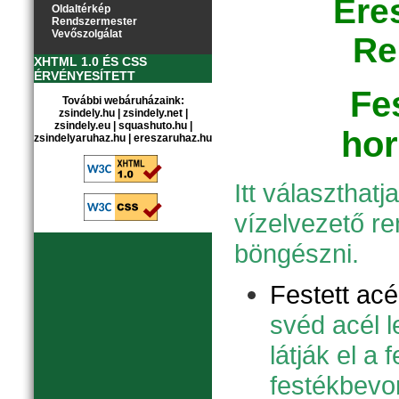
Ere
Oldaltérkép
Rendszermester
Vevőszolgálat
Re
XHTML 1.0 ÉS CSS
ÉRVÉNYESÍTETT
Fe
További webáruházaink:
zsindely.hu
|
zsindely.net
|
zsindely.eu
|
squashuto.hu
|
hor
zsindelyaruhaz.hu
|
ereszaruhaz.hu
Itt választhatj
vízelvezető re
böngészni.
Festett acé
svéd acél 
látják el a 
festékbevon