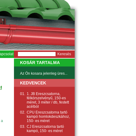
apcsolat
KOSÁR TARTALMA
Az Ön kosara jelenleg üres...
KEDVENCEK
!
01.
1. JB Ereszcsatorna,
félkörszelvényű, 150-es
méret, 3 méter / db, festett
acélból
02.
CPU Ereszcsatorna tartó
kampó homlokdeszkához,
150- es méret
 a
03.
CJ Ereszcsatorna tartó
kampó, 150- es méret