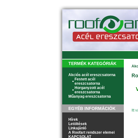
TERMÉK KATEGÓRIÁK
Akc
Akciós acél ereszcsatorna
Ro
Festett acél
ereszcsatorna
Horganyzott acél
ereszcsatorna
Műanyag ereszcsatorna
EGYÉB INFORMÁCIÓK
Itt
Hírek
Letöltések
Linkajánló
A Roofart rendszer elemei
KAPCSOLAT