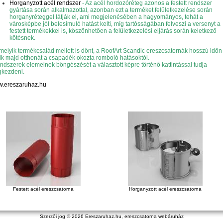
Horganyzott acél rendszer
- Az acél hordozóréteg azonos a festett rendszer
gyártása során alkalmazottal, azonban ezt a terméket felületkezelése során
horganyréteggel látják el, ami megjelenésében a hagyományos, tehát a
városképbe jól belesímuló hatást kelti, míg tartósságában felveszi a versenyt a
festett termékekkel is, köszönhetően a felületkezelési eljárás során keletkező
kötésnek.
melyik termékcsalád mellett is dönt, a RoofArt Scandic ereszcsatornák hosszú időn 
ik majd otthonát a csapadék okozta romboló hatásoktól.
endszerek elemeinek böngészését a választott képre történő kattintással tudja
kezdeni.
.ereszaruhaz.hu
Festett acél ereszcsatorna
Horganyzott acél ereszcsatorna
Szerzői jog © 2026
Ereszaruhaz.hu, ereszcsatorna webáruház