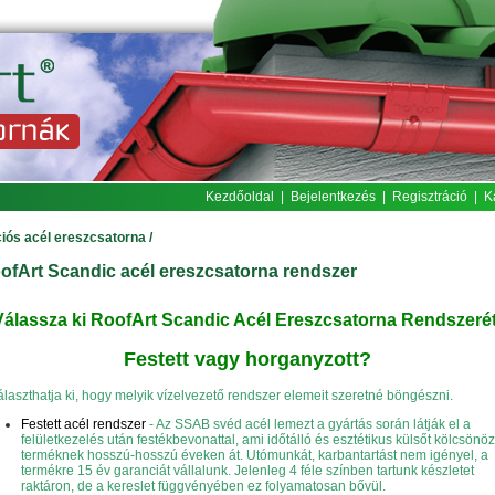
Kezdőoldal
|
Bejelentkezés
|
Regisztráció
|
K
iós acél ereszcsatorna
/
ofArt Scandic acél ereszcsatorna rendszer
Válassza ki RoofArt Scandic Acél Ereszcsatorna Rendszerét
Festett vagy horganyzott?
 választhatja ki, hogy melyik vízelvezető rendszer elemeit szeretné böngészni.
Festett acél rendszer
- Az SSAB svéd acél lemezt a gyártás során látják el a
felületkezelés után festékbevonattal, ami időtálló és esztétikus külsőt kölcsönöz
terméknek hosszú-hosszú éveken át. Utómunkát, karbantartást nem igényel, a
termékre 15 év garanciát vállalunk. Jelenleg 4 féle színben tartunk készletet
raktáron, de a kereslet függvényében ez folyamatosan bővül.