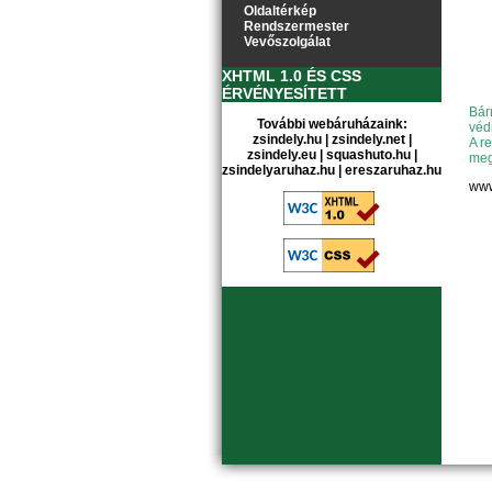
Oldaltérkép
Rendszermester
Vevőszolgálat
XHTML 1.0 ÉS CSS
ÉRVÉNYESÍTETT
Bár
További webáruházaink:
véd
zsindely.hu
|
zsindely.net
|
A r
zsindely.eu
|
squashuto.hu
|
meg
zsindelyaruhaz.hu
|
ereszaruhaz.hu
www