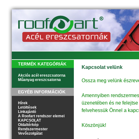
TERMÉK KATEGÓRIÁK
Kapcsolat velünk
Akciós acél ereszcsatorna
Műanyag ereszcsatorna
Ossza meg velünk észrevéte
EGYÉB INFORMÁCIÓK
Amennyiben rendszermester
üzenetében és ne felejtse
Hírek
Letöltések
felvehessük Önnel a kapcs
Linkajánló
A Roofart rendszer elemei
KAPCSOLAT
Oldaltérkép
Köszönjük!
Rendszermester
Vevőszolgálat