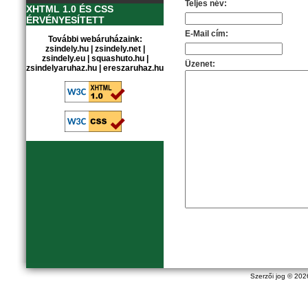
Teljes név:
XHTML 1.0 ÉS CSS
ÉRVÉNYESÍTETT
E-Mail cím:
További webáruházaink:
zsindely.hu
|
zsindely.net
|
zsindely.eu
|
squashuto.hu
|
Üzenet:
zsindelyaruhaz.hu
|
ereszaruhaz.hu
Szerzői jog © 20