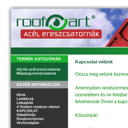
TERMÉK KATEGÓRIÁK
Kapcsolat velünk
Akciós acél ereszcsatorna
Műanyag ereszcsatorna
Ossza meg velünk észrevéte
EGYÉB INFORMÁCIÓK
Amennyiben rendszermester
üzenetében és ne felejtse
Hírek
Letöltések
felvehessük Önnel a kapcs
Linkajánló
A Roofart rendszer elemei
KAPCSOLAT
Oldaltérkép
Köszönjük!
Rendszermester
Vevőszolgálat