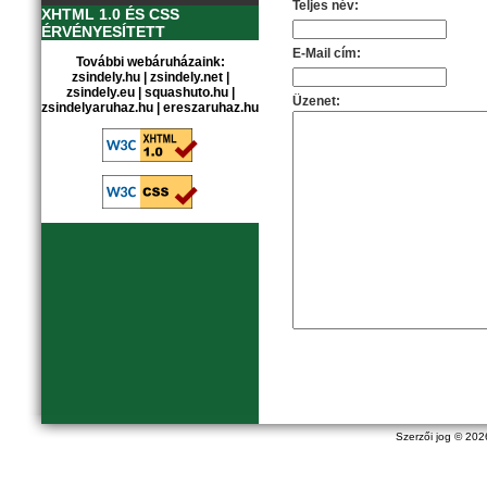
Teljes név:
XHTML 1.0 ÉS CSS
ÉRVÉNYESÍTETT
E-Mail cím:
További webáruházaink:
zsindely.hu
|
zsindely.net
|
zsindely.eu
|
squashuto.hu
|
Üzenet:
zsindelyaruhaz.hu
|
ereszaruhaz.hu
Szerzői jog © 20