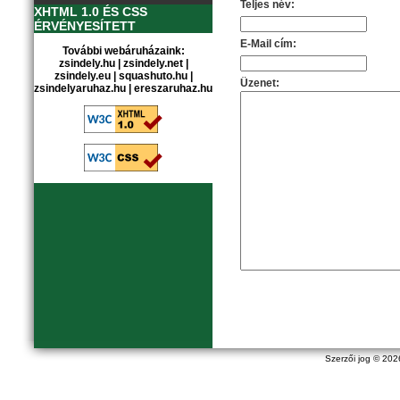
Teljes név:
XHTML 1.0 ÉS CSS
ÉRVÉNYESÍTETT
E-Mail cím:
További webáruházaink:
zsindely.hu
|
zsindely.net
|
zsindely.eu
|
squashuto.hu
|
Üzenet:
zsindelyaruhaz.hu
|
ereszaruhaz.hu
Szerzői jog © 20