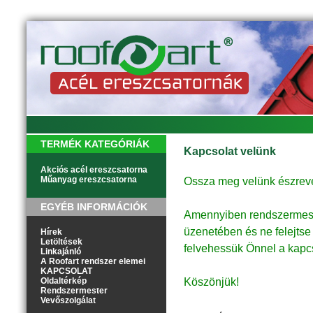
TERMÉK KATEGÓRIÁK
Kapcsolat velünk
Akciós acél ereszcsatorna
Műanyag ereszcsatorna
Ossza meg velünk észrevéte
EGYÉB INFORMÁCIÓK
Amennyiben rendszermester
üzenetében és ne felejtse
Hírek
Letöltések
felvehessük Önnel a kapcs
Linkajánló
A Roofart rendszer elemei
KAPCSOLAT
Oldaltérkép
Köszönjük!
Rendszermester
Vevőszolgálat