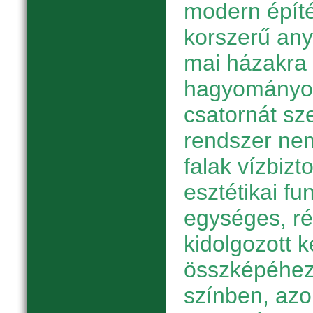
modern épít
korszerű any
mai házakra
hagyományos
csatornát sze
rendszer nem
falak vízbizt
esztétikai fun
egységes, r
kidolgozott k
összképéhez
színben, azon