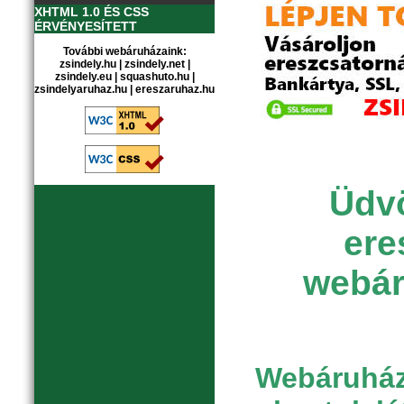
XHTML 1.0 ÉS CSS
ÉRVÉNYESÍTETT
További webáruházaink:
zsindely.hu
|
zsindely.net
|
zsindely.eu
|
squashuto.hu
|
zsindelyaruhaz.hu
|
ereszaruhaz.hu
Üdvö
ere
webár
Webáruházu