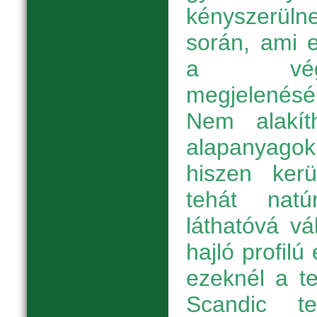
kényszerülne
során, ami e
a végt
megjelenésé
Nem alakít
alapanyagok
hiszen kerü
tehát nat
láthatóvá vá
hajló profil
ezeknél a t
Scandic te