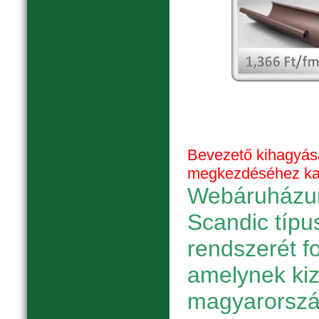
Bevezető kihagyás
megkezdéséhez katt
Webáruházun
Scandic típu
rendszerét f
amelynek ki
magyarorszá