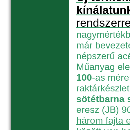
kínálatun
rendszerre
nagymértékbe
már bevezete
népszerű acél
Műanyag el
100
-as mére
raktárkészle
sötétbarna 
eresz (JB) 90
három fajta 