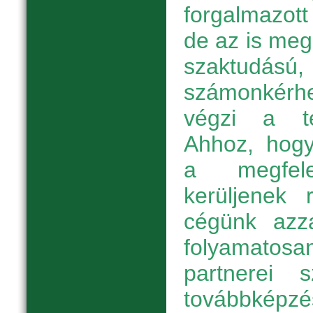
forgalmazott
de az is meg
szaktud
számonkérh
végzi a te
Ahhoz, hogy
a megfele
kerüljenek r
cégünk azza
folyamatosan
partnerei
továbbképz