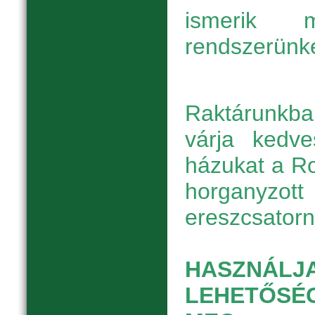
ismerik m
rendszerünke
Raktárunkb
várja kedve
házukat a Ro
horga
ereszcsatorn
HASZNÁLJ
LEHETŐSÉ