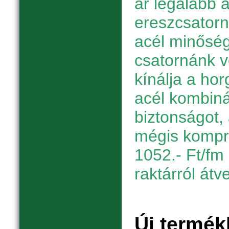
ár legalább a
ereszcsator
acél minőség
csatornánk 
kínálja a hor
acél kombiná
biztonságot, 
mégis kompr
1052.- Ft/fm 
raktárról átv
Új termék