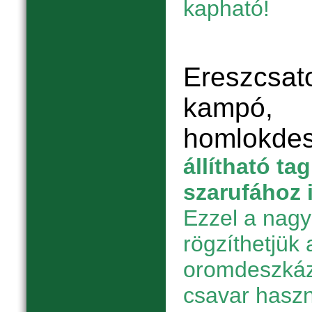
kapható!
Ereszcsato
kampó,
homlokde
állítható ta
szarufához 
Ezzel a nagy
rögzíthetjük 
oromdeszkáz
csavar haszn