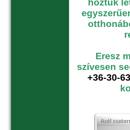
hoztuk lé
egyszerűen
otthonábó
r
Eresz 
szívesen se
+36-30-6
ko