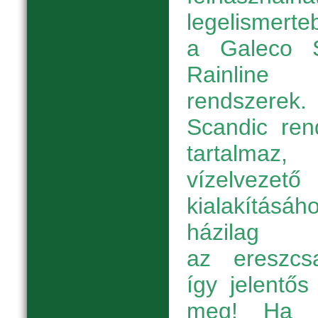
legelismert
a Galeco 
Rainline
rendsze
Scandic ren
tartalmaz
vízelvez
kialakításá
házilag 
az ereszcsa
így jelentős
meg! Ha a