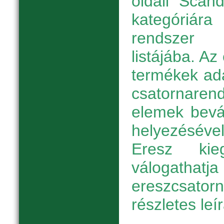
oldali "Scan
kategóriára
rendszer
listájába. A
termékek ada
csatornarend
elemek bevá
helyezésév
Eresz kieg
válogath
ereszcsato
részletes leí