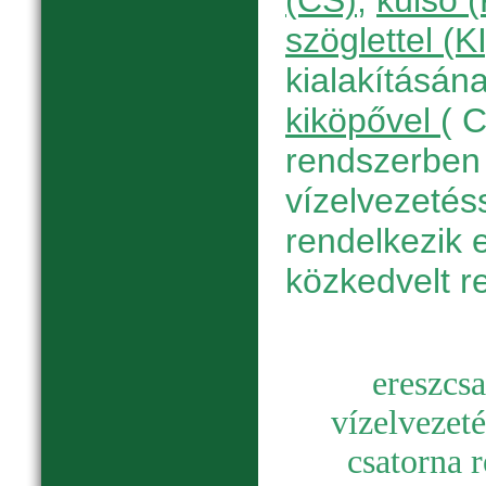
(CS)
,
külső 
szöglettel (KI
kialakításán
kiköpővel
( 
rendszerben 
vízelvezetés
rendelkezik 
közkedvelt r
e
reszcsa
vízelvezetés
csatorna 