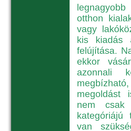
legnagyobb
otthon kiala
vagy lakókö
kis kiadás 
felújítása. 
ekkor vásár
azonnali 
megbízha
megoldást i
nem csak 
kategóriájú
van szüksé