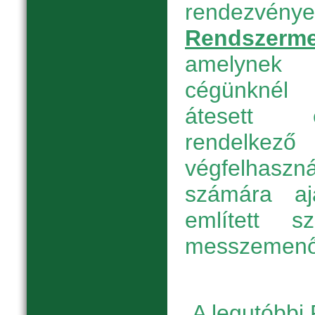
rendezvény
Rendszerme
amelynek 
cégünknél
átesett é
rendelkező 
végfelhas
számára aj
említett s
messzemenőe
A legutóbbi