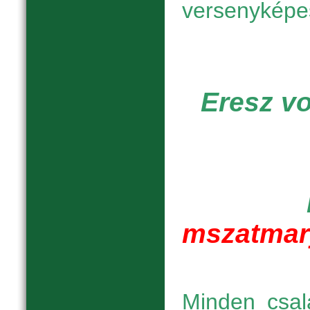
versenyképe
Eresz vo
mszatmar
Minden csal