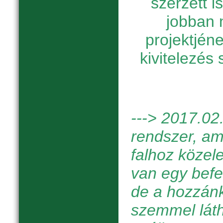
szerzett 
jobban 
projektjén
kivitelezés
---> 201
7.02
rendszer, ami
falhoz közel
van egy befel
de a hozzán
szemmel láth