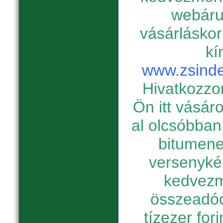
webáru
vásárláskor
kí
www.zsinde
Hivatkozzon
Ön itt vásár
al olcsóbban
bitumene
versenyké
kedvezm
összeadód
tízezer for