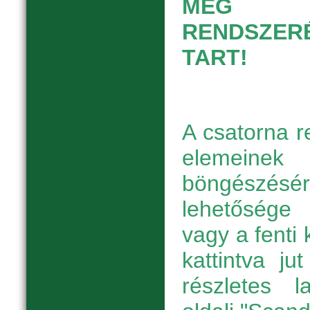
MEG ER
RENDSZERÉ
TART!
A csatorna r
elemeinek
böngészésé
lehetőség
vagy a fenti
kattintva j
részletes 