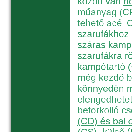
között van
h
műanyag (CP
tehető acél C
szarufákhoz r
száras kamp
szarufákra
rö
kampótartó 
még kezdő b
könnyedén m
elengedhetetl
betorkolló c
(CD) és bal 