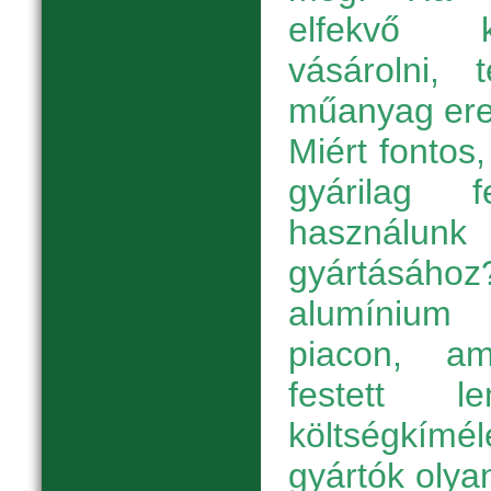
elfekvő k
vásárolni, 
műanyag eres
Miért fontos
gyárilag 
használunk
gyártásához
alumínium
piacon, a
festett l
költségkímé
gyártók oly