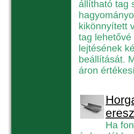
állítható tag
hagyományos
kikönnyített 
tag lehetővé 
lejtésének k
beállítását. 
áron értékesí
Horga
eres
Ha fon