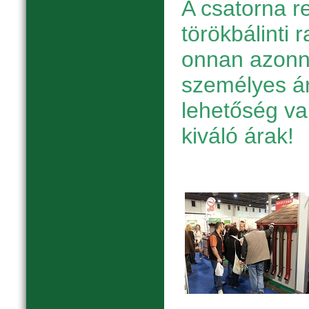
A csatorna r
törökbálinti 
onnan azonnal
személyes ár
lehetőség v
kiváló árak!