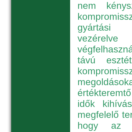
nem kénysz
kompromissz
gyártási 
vezérelve
végfelhasz
távú esztét
kompromissz
megoldá
értékteremt
idők kihívá
megfelelő te
hogy az e