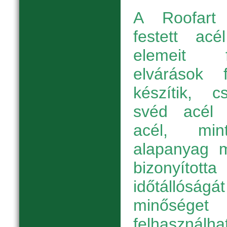
A Roofart 
festett acé
elemeit f
elvárások f
készítik, 
svéd acél f
acél, min
alapanyag 
bizonyítot
időtállóság
minőség
felhaszná