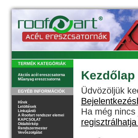
TERMÉK KATEGÓRIÁK
Kezdőlap
Akciós acél ereszcsatorna
Műanyag ereszcsatorna
Üdvözöljük k
EGYÉB INFORMÁCIÓK
Bejelentkezésh
Hírek
Letöltések
Ha még nincs 
Linkajánló
A Roofart rendszer elemei
regisztrálhatj
KAPCSOLAT
Oldaltérkép
Rendszermester
Vevőszolgálat