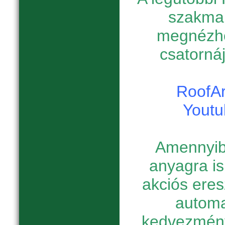
szakmai
megnézhe
csatornáj
RoofAr
Youtu
Amennyib
anyagra is
akciós eres
automa
kedvezmény