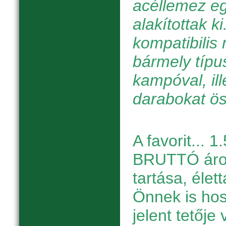
acéllemez e
alakítottak k
kompatibilis
bármely típu
kampóval, il
darabokat ö
A favorit... 1
BRUTTÓ áron 
tartása, élet
Önnek is hos
jelent tetője